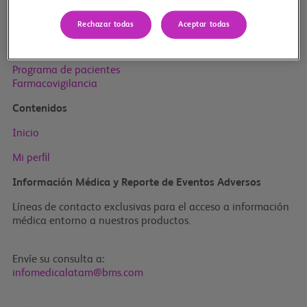
Inicio
Rechazar todas
Aceptar todas
Productos BMS
Especialidades
Sensibilización de la enfermedad
Programa de pacientes
Farmacovigilancia
Contenidos
Inicio
Mi perﬁl
Información Médica y Reporte de Eventos Adversos
Líneas de contacto exclusivas para el acceso a información
médica entorno a nuestros productos.
Envíe su consulta a:
infomedicalatam@bms.com