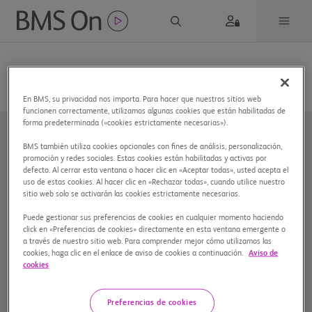
En BMS, su privacidad nos importa. Para hacer que nuestros sitios web
funcionen correctamente, utilizamos algunas cookies que están habilitadas de
forma predeterminada («cookies estrictamente necesarias»).
BMS también utiliza cookies opcionales con fines de análisis, personalización,
promoción y redes sociales. Estas cookies están habilitadas y activas por
defecto. Al cerrar esta ventana o hacer clic en «Aceptar todas», usted acepta el
uso de estas cookies. Al hacer clic en «Rechazar todas», cuando utilice nuestro
sitio web solo se activarán las cookies estrictamente necesarias.
Nuestra compañía
Puede gestionar sus preferencias de cookies en cualquier momento haciendo
click en «Preferencias de cookies» directamente en esta ventana emergente o
Sobre BMS
a través de nuestro sitio web. Para comprender mejor cómo utilizamos las
Aviso de privacidad
cookies, haga clic en el enlace de aviso de cookies a continuación.
Aviso de
Preferencias de cookies
cookies
Aviso legal
Farmacovigilancia
Preferencias de cookies