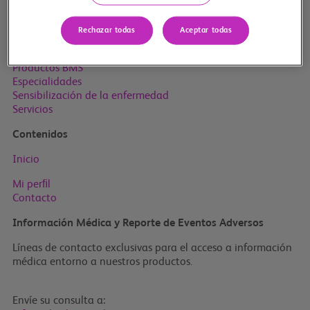
Mapa del sitio
Rechazar todas
Aceptar todas
Inicio
Productos BMS
Especialidades
Sensibilización de la enfermedad
Servicios
Contenidos
Inicio
Mi perﬁl
Contacto
Información Médica y Reporte de Eventos Adversos
Líneas de contacto exclusivas para el acceso a información
médica entorno a nuestros productos.
Envíe su consulta a: