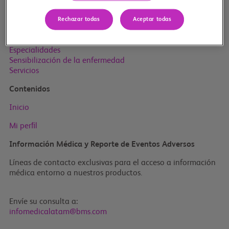
Mapa del sitio
Rechazar todas
Aceptar todas
Inicio
Productos BMS
Especialidades
Sensibilización de la enfermedad
Servicios
Contenidos
Inicio
Mi perﬁl
Información Médica y Reporte de Eventos Adversos
Líneas de contacto exclusivas para el acceso a información
médica entorno a nuestros productos.
Envíe su consulta a:
infomedicalatam@bms.com