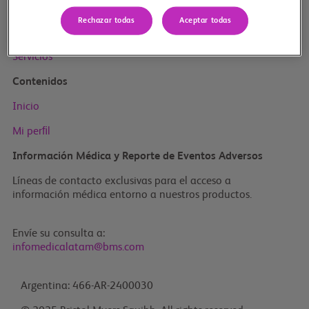
Inicio
Rechazar todas
Aceptar todas
Productos BMS
Especialidades
Servicios
Contenidos
Inicio
Mi perﬁl
Información Médica y Reporte de Eventos Adversos
Líneas de contacto exclusivas para el acceso a
información médica entorno a nuestros productos.
Envíe su consulta a:
infomedicalatam@bms.com
Argentina: 466-AR-2400030