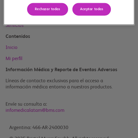
Inicio
Rechazar todas
Aceptar todas
Productos BMS
Especialidades
Servicios
Contenidos
Inicio
Mi perﬁl
Información Médica y Reporte de Eventos Adversos
Líneas de contacto exclusivas para el acceso a
información médica entorno a nuestros productos.
Envíe su consulta a:
infomedicalatam@bms.com
Argentina: 466-AR-2400030