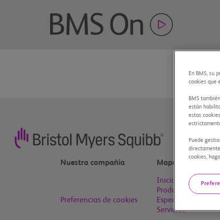
En BMS, su p
cookies que 
BMS también u
están habilit
estas cookies
estrictament
Puede gestio
directamente
cookies, haga
Nuestra compañía
Mapa del sitio
Inicio
Prefer
Productos BMS
Preferencias de cookies
Especialidades
Servicios