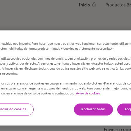
Inicio
Productos B
rivacidad nos importa. Para hacer que nuestros sitios web funcionen correctamente, utilizam
están habilitadas de forma predeterminada («cookies estrictamente necesarias»).
tiliza cookies opcionales con fines de análisis, personalización, promoción y redes sociales.
adas y activas por defecto. Al cerrar esta ventana o hacer clic en «Aceptar todas», usted acep
. Al hacer clic en «Rechazar todas», cuando utilice nuestro sitio web solo se activarán las coo
e necesarias.
nar sus preferencias de cookies en cualquier momento haciendo click en «Preferencias de co
 en esta ventana emergente o a través de nuestro sitio web. Para comprender mejor cómo ut
 clic en el enlace de aviso de cookies a continuación.
Aviso de cookies
Contenidos
Mi perﬁl
Información 
Inicio
Líneas de con
encias de cookies
Rechazar todas
Ace
médica entor
Envíe su cons